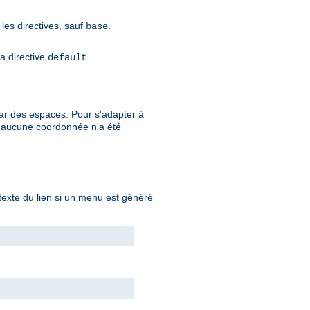
 les directives, sauf
.
base
la directive
.
default
ar des espaces. Pour s'adapter à
i aucune coordonnée n'a été
 texte du lien si un menu est généré