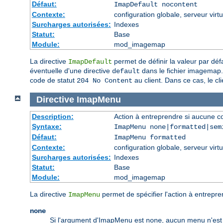
Défaut:
ImapDefault nocontent
Contexte:
configuration globale, serveur virtu
Surcharges autorisées:
Indexes
Statut:
Base
Module:
mod_imagemap
La directive
permet de définir la valeur par déf
ImapDefault
éventuelle d'une directive
dans le fichier imagemap. 
default
code de statut
au client. Dans ce cas, le cl
204 No Content
Directive
ImapMenu
Description:
Action à entreprendre si aucune c
Syntaxe:
ImapMenu none|formatted|sem
Défaut:
ImapMenu formatted
Contexte:
configuration globale, serveur virtu
Surcharges autorisées:
Indexes
Statut:
Base
Module:
mod_imagemap
La directive
permet de spécifier l'action à entrepr
ImapMenu
none
Si l'argument d'ImapMenu est
, aucun menu n'est 
none