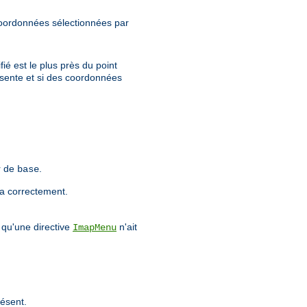
oordonnées sélectionnées par
ié est le plus près du point
sente et si des coordonnées
r de
.
base
a correctement.
 qu'une directive
n'ait
ImapMenu
résent.