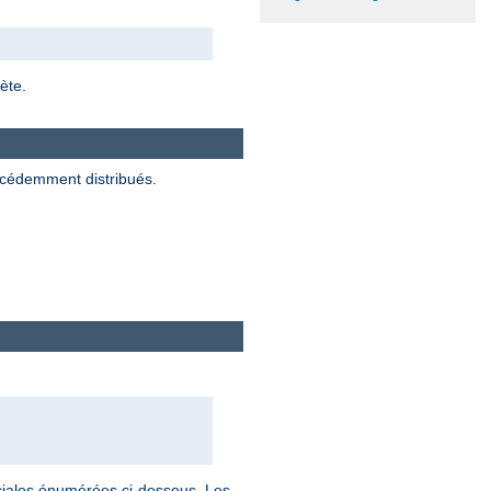
ète.
écédemment distribués.
éciales énumérées ci-dessous. Les