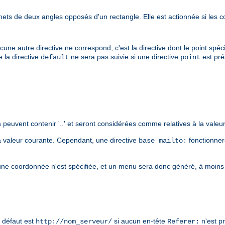
 de deux angles opposés d'un rectangle. Elle est actionnée si les c
e autre directive ne correspond, c'est la directive dont le point spécif
e la directive
ne sera pas suivie si une directive
est pré
default
point
 peuvent contenir '..' et seront considérées comme relatives à la valeu
a valeur courante. Cependant, une directive
fonctionner
base mailto:
une coordonnée n'est spécifiée, et un menu sera donc généré, à moins
r défaut est
si aucun en-tête
n'est p
http://nom_serveur/
Referer: