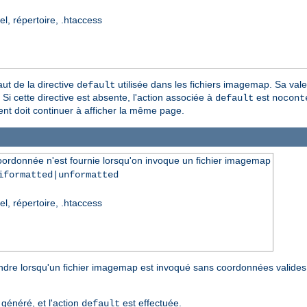
el, répertoire, .htaccess
aut de la directive
utilisée dans les fichiers imagemap. Sa val
default
Si cette directive est absente, l'action associée à
est
default
nocont
ient doit continuer à afficher la même page.
oordonnée n'est fournie lorsqu'on invoque un fichier imagemap
iformatted|unformatted
el, répertoire, .htaccess
endre lorsqu'un fichier imagemap est invoqué sans coordonnées valides
généré, et l'action
est effectuée.
default