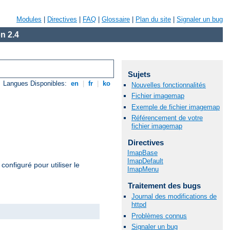
Modules
|
Directives
|
FAQ
|
Glossaire
|
Plan du site
|
Signaler un bug
n 2.4
Sujets
Langues Disponibles:
en
|
fr
|
ko
Nouvelles fonctionnalités
Fichier imagemap
Exemple de fichier imagemap
Référencement de votre
fichier imagemap
Directives
ImapBase
ImapDefault
configuré pour utiliser le
ImapMenu
Traitement des bugs
Journal des modifications de
httpd
Problèmes connus
Signaler un bug