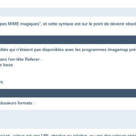
s MIME magiques", et cette syntaxe est sur le point de devenir obsol
ités qui n'étaient pas disponibles avec les programmes imagemap pr
ns l'en-tête Referer: .
ve
.
base
s.
lusieurs formats :
. valeur est une URL absolue ou relative, ou une des valeurs sp