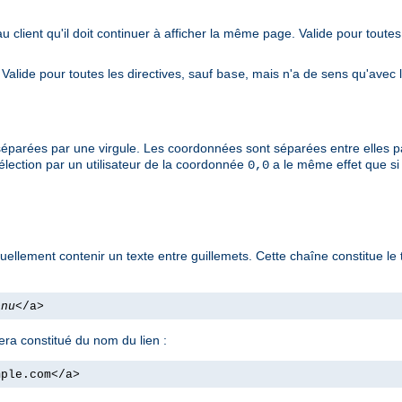
au client qu'il doit continuer à afficher la même page. Valide pour toutes
. Valide pour toutes les directives, sauf
, mais n'a de sens qu'avec 
base
séparées par une virgule. Les coordonnées sont séparées entre elles p
sélection par un utilisateur de la coordonnée
a le même effet que s
0,0
uellement contenir un texte entre guillemets. Cette chaîne constitue le
enu
</a>
sera constitué du nom du lien :
mple.com</a>