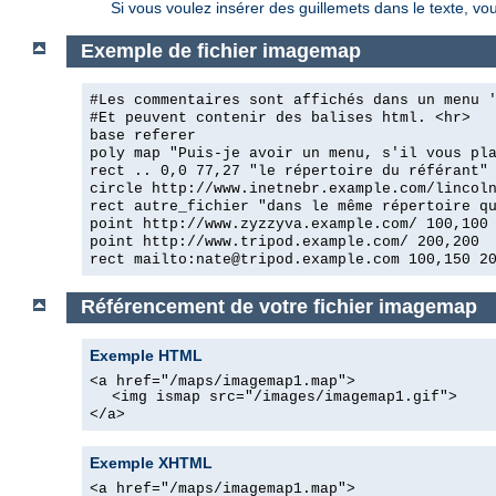
Si vous voulez insérer des guillemets dans le texte, vo
Exemple de fichier imagemap
#Les commentaires sont affichés dans un menu 
#Et peuvent contenir des balises html. <hr>
base referer
poly map "Puis-je avoir un menu, s'il vous pl
rect .. 0,0 77,27 "le répertoire du référant"
circle http://www.inetnebr.example.com/lincol
rect autre_fichier "dans le même répertoire q
point http://www.zyzzyva.example.com/ 100,100
point http://www.tripod.example.com/ 200,200
rect mailto:nate@tripod.example.com 100,150 2
Référencement de votre fichier imagemap
Exemple HTML
<a href="/maps/imagemap1.map">
<img ismap src="/images/imagemap1.gif">
</a>
Exemple XHTML
<a href="/maps/imagemap1.map">