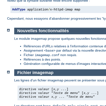
Notez que la syntaxe suivante reste encore supportée :
AddType
 application
/
x-httpd-imap map
Cependant, nous essayons d'abandonner progressivement les "type
Nouvelles fonctionnalités
Le module imagemap propose quelques nouvelles fonctionnal
Références d'URLs relatives à l'information contenue da
Assignement
par défaut via la nouvelle directi
<base>
Fichier
non requis.
imagemap.conf
Références à des points.
Génération configurable de menus d'images interactive
Fichier imagemap
Les lignes d'un fichier imagemap peuvent se présenter sous p
directive valeur [
x
,
y
...]
directive valeur "
Texte de menu
" [
x
,
y
...]
directive valeur
x
,
y
... "
Texte de menu
"
Les directives sont
,
,
,
,
, ou