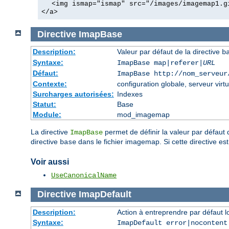
<img ismap="ismap" src="/images/imagemap1.g
</a>
Directive
ImapBase
Description:
Valeur par défaut de la directive
b
Syntaxe:
ImapBase map|referer|
URL
Défaut:
ImapBase http://nom_serveur
Contexte:
configuration globale, serveur virtu
Surcharges autorisées:
Indexes
Statut:
Base
Module:
mod_imagemap
La directive
permet de définir la valeur par défaut 
ImapBase
directive
dans le fichier imagemap. Si cette directive est
base
Voir aussi
UseCanonicalName
Directive
ImapDefault
Description:
Action à entreprendre par défaut 
Syntaxe:
ImapDefault error|nocontent