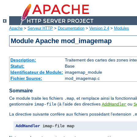
Apache
>
Serveur HTTP
>
Documentation
>
Version 2.4
>
Modules
Module Apache mod_imagemap
Description:
Traitement des cartes des zones int
Statut:
Base
Identificateur de Module:
imagemap_module
Fichier Source:
mod_imagemap.c
Sommaire
Ce module traite les fichiers
, et remplace ainsi la fonction
.map
gestionnaire
(à l'aide des directives
ou
imap-file
AddHandler
S
La directive suivante confère aux fichiers possèdant l'extension
.
AddHandler
 imap-file map