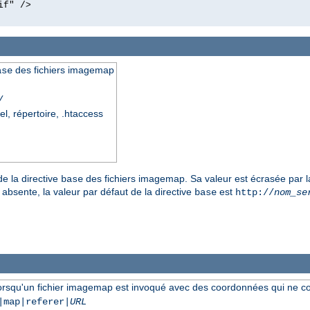
if" />
des fichiers imagemap
ase
/
el, répertoire, .htaccess
de la directive
des fichiers imagemap. Sa valeur est écrasée par l
base
 absente, la valeur par défaut de la directive
est
base
http://
nom_se
lorsqu'un fichier imagemap est invoqué avec des coordonnées qui ne c
|map|referer|
URL