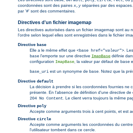
base
default
poly
circle
rect
coordonnées sont des paires
séparées par des espaces. 
x
,
y
par '#' sont des commentaires.
Directives d'un fichier imagemap
Les directives autorisées dans un fichier imagemap sont au no
l'ordre selon lequel elles sont enregistrées dans le fichier i
Directive
base
Elle a le même effet que
. Le
<base href="
valeur
">
l'emporte sur une directive
définie dan
base
ImapBase
configuration
, la valeur par défaut de
e
ImapBase
base
est un synonyme de
. Notez que la pré
base_uri
base
Directive
default
La décision à prendre si les coordonnées fournies ne 
présente. En l'absence de définition d'une directive de
. Le client verra toujours la même pag
204 No Content
Directive
poly
Accepte comme arguments trois à cent points, et est act
Directive
circle
Accepte comme arguments les coordonnées du centre d'u
l'utilisateur tombent dans ce cercle.