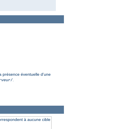
a présence éventuelle d'une
.
rveur
/
orrespondent à aucune cible