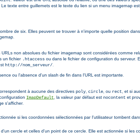
point
Le texte entre guillemets est le texte du lien si un menu imagemap e
mbre de six. Elles peuvent se trouver à n'importe quelle position dans l
magemap.
s URLs non absolues du fichier imagemap sont considérées comme relati
s un fichier
ou dans le fichier de configuration du serveur. 
.htaccess
st
.
http://nom_serveur/
sence ou l'absence d'un slash de fin dans l'URL est importante.
correspondent à aucune des directives
,
, ou
, et si a
poly
circle
rect
 configuration
, la valeur par défaut est
et prov
ImapDefault
nocontent
e s'afficher.
ionnée si les coordonnées sélectionnées par l'utilisateur tombent dans
n cercle et celles d'un point de ce cercle. Elle est actionnée si les 