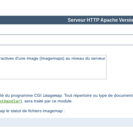
Serveur HTTP Apache Versio
eractives d'une image (imagemaps) au niveau du serveur
nalité du programme CGI
. Tout répertoire ou type de document 
imagemap
), sera traité par ce module.
etHandler
le statut de fichiers imagemap :
map