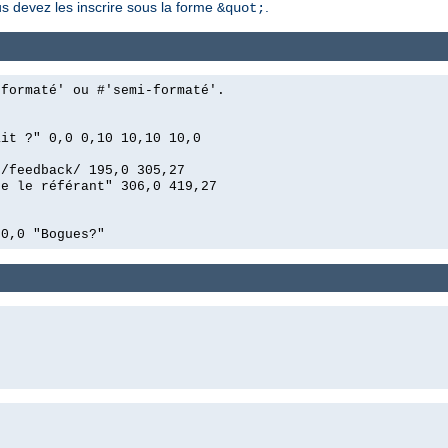
us devez les inscrire sous la forme
.
&quot;
'formaté' ou #'semi-formaté'.
ait ?" 0,0 0,10 10,10 10,0
n/feedback/ 195,0 305,27
ue le référant" 306,0 419,27
00,0 "Bogues?"