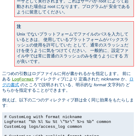
ーザとして実行されます。これはサーバが root によって起
動された場合は root になります。プログラムが 安全である
ように留意してください。
注
Unix でないプラットフォームでファイルのパスを入力して
いるときは、 使用しているプラットフォームがバックスラ
ッシュの使用を許可していた として、通常のスラッシュだ
けを使うように気をつけてください。 一般的に、設定ファ
イル中では常に普通のスラッシュのみを使うようにする 方
が良いです。
二つめの引数はログファイルに何が書かれるかを指定します。 前に
ある
ディレクティブにより 定義された
nickname
か、
ロ
LogFormat
グの書式
のところで説明されている、明示的な
format
文字列の ど
ちらかを指定することができます。
例えば、以下の二つのディレクティブ群は全く同じ効果をもたらしま
す:
# CustomLog with format nickname
LogFormat "%h %l %u %t \"%r\" %>s %b" common
CustomLog logs/access_log common