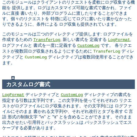
このモジュールはクライアントのリクエストを柔軟にログ収集する機
能を 提供します。ログはカスタマイズ可能な書式で書かれ、ファイ
ルに直接 書いたり、外部プログラムに渡したりすることができま
す。個々のリクエストを 特徴に応じてログに書いたり書かなかった
りできるように、条件による ログ収集も提供されています。
このモジュールは三つのディレクティブ提供します: ログファイルを
作成するための
, 新しい書式を 定義する
,
TransferLog
LogFormat
ログファイルと 書式を一度に定義する
です。 各リクエ
CustomLog
ストが複数回ログ収集されるようにするために
ディレ
TransferLog
クティブと
ディレクティブは複数回使用することができ
CustomLog
ます。
カスタムログ書式
ディレクティブと
ディレクティブの書式を
LogFormat
CustomLog
指定する引数は文字列です。この文字列を使ってそれぞれの リクエ
ストがログファイルにログ収集されます。その文字列には ログファ
イルにそのまま 書かれる文字列や、それぞれ改行とタブを表す C 言
語 形式の制御文字 "\n" と "\t" とを含めることができます。そのまま
出力させたい引用符とバックスラッシュは バックスラッシュでエス
ケープする必要があります。