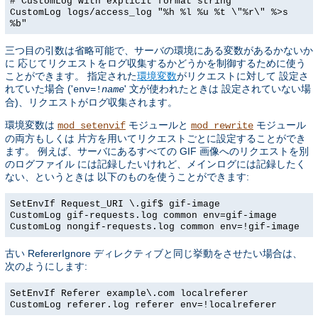
# CustomLog with explicit format string
CustomLog logs/access_log "%h %l %u %t \"%r\" %>s
%b"
三つ目の引数は省略可能で、サーバの環境にある変数があるかないか
に 応じてリクエストをログ収集するかどうかを制御するために使う
ことができます。 指定された
環境変数
がリクエストに対して 設定さ
れていた場合 ('
' 文が使われたときは 設定されていない場
env=!
name
合)、リクエストがログ収集されます。
環境変数は
モジュールと
モジュール
mod_setenvif
mod_rewrite
の両方もしくは 片方を用いてリクエストごとに設定することができ
ます。 例えば、サーバにあるすべての GIF 画像へのリクエストを別
のログファイル には記録したいけれど、メインログには記録したく
ない、というときは 以下のものを使うことができます:
SetEnvIf Request_URI \.gif$ gif-image
CustomLog gif-requests.log common env=gif-image
CustomLog nongif-requests.log common env=!gif-image
古い RefererIgnore ディレクティブと同じ挙動をさせたい場合は、
次のようにします:
SetEnvIf Referer example\.com localreferer
CustomLog referer.log referer env=!localreferer