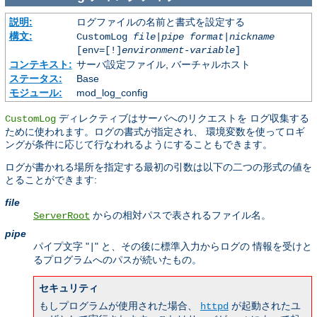
説明:
ログファイルの名前と書式を設定する
構文:
CustomLog
file
|
pipe
format
|
nickname
[env=[!]
environment-variable
]
コンテキスト:
サーバ設定ファイル, バーチャルホスト
ステータス:
Base
モジュール:
mod_log_config
ディレクティブはサーバへのリクエストを ログ収集する
CustomLog
ために使われます。ログの書式が指定され、 環境変数を使ってロギ
ングが条件に応じて行なわれるようにすることもできます。
ログが書かれる場所を指定する最初の引数は以下の二つの形式の値を
とることができます:
file
からの相対パスで表されるファイル名。
ServerRoot
pipe
パイプ文字 "
" と、その後に標準入力からログの 情報を受けと
|
るプログラムへのパスが続いたもの。
セキュリティ
もしプログラムが使用された場合、
が起動されたユ
httpd