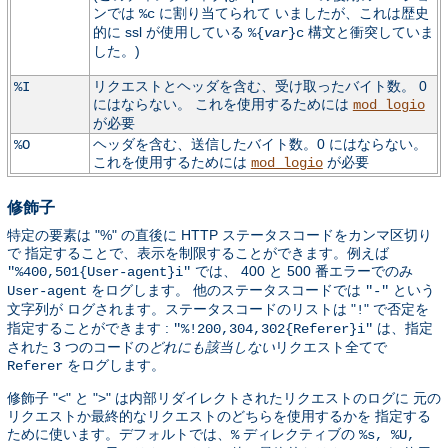
ンでは
に割り当てられて いましたが、これは歴史
%c
的に ssl が使用している
構文と衝突していま
%{
var
}c
した。)
リクエストとヘッダを含む、受け取ったバイト数。 0
%I
にはならない。 これを使用するためには
mod_logio
が必要
ヘッダを含む、送信したバイト数。0 にはならない。
%O
これを使用するためには
が必要
mod_logio
修飾子
特定の要素は "%" の直後に HTTP ステータスコードをカンマ区切り
で 指定することで、表示を制限することができます。例えば
では、 400 と 500 番エラーでのみ
"%400,501{User-agent}i"
をログします。 他のステータスコードでは
という
User-agent
"-"
文字列が ログされます。ステータスコードのリストは "
" で否定を
!
指定することができます :
は、指定
"%!200,304,302{Referer}i"
された 3 つのコードの
どれにも該当しない
リクエスト全てで
をログします。
Referer
修飾子 "<" と ">" は内部リダイレクトされたリクエストのログに 元の
リクエストか最終的なリクエストのどちらを使用するかを 指定する
ために使います。デフォルトでは、
ディレクティブの
%
%s, %U,