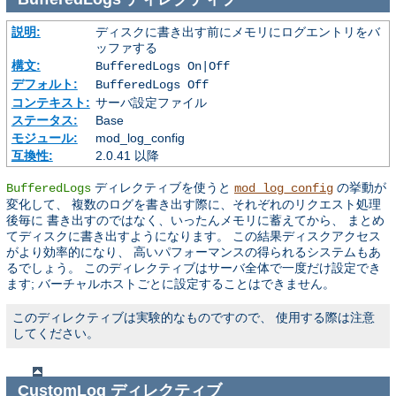
説明:
ディスクに書き出す前にメモリにログエントリをバ
ッファする
構文:
BufferedLogs On|Off
デフォルト:
BufferedLogs Off
コンテキスト:
サーバ設定ファイル
ステータス:
Base
モジュール:
mod_log_config
互換性:
2.0.41 以降
ディレクティブを使うと
の挙動が
BufferedLogs
mod_log_config
変化して、 複数のログを書き出す際に、それぞれのリクエスト処理
後毎に 書き出すのではなく、いったんメモリに蓄えてから、 まとめ
てディスクに書き出すようになります。 この結果ディスクアクセス
がより効率的になり、 高いパフォーマンスの得られるシステムもあ
るでしょう。 このディレクティブはサーバ全体で一度だけ設定でき
ます; バーチャルホストごとに設定することはできません。
このディレクティブは実験的なものですので、 使用する際は注意
してください。
CustomLog
ディレクティブ