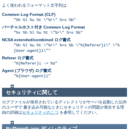
よく使われるフォーマット文字列は:
Common Log Format (CLF)
"%h %l %u %t \"%r\" %>s %b"
バーチャルホスト付き Common Log Format
"%v %h %l %u %t \"%r\" %>s %b"
NCSA extended/combined ログ書式
"%h %l %u %t \"%r\" %>s %b \"%{Referer}i\" \"%
{User-agent}i\""
Referer ログ書式
"%{Referer}i -> %U"
Agent (ブラウザ) ログ書式
"%{User-agent}i"
セキュリティに関して
ログファイルが保存されているディレクトリがサーバを起動した以外
のユーザで 書き込み可能なときにセキュリティの問題が発生する理
由の詳細は
セキュリティのこつ
を参照してください。
BufferedLogs
ディレクティブ