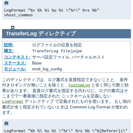
例
LogFormat "%v %h %l %u %t \"%r\" %>s %b"
vhost_common
TransferLog
ディレクティブ
説明:
ログファイルの位置を指定
構文:
TransferLog
file
|
pipe
コンテキスト:
サーバ設定ファイル, バーチャルホスト
ステータス:
Base
モジュール:
mod_log_config
このディレクティブは、ログ書式を直接指定できないことと、 条件
付きロギングが無いことを除くと、
と全く同じ引数と効
CustomLog
果があります。 直接ログ書式を指定する代わりに、ログの書式はそ
こまでで一番最後に指定された ニックネームを定義しない
ディレクティブ で定義されたものを使います。 もし他の
LogFormat
書式が全く指定されていないときは Common Log Format が使われ
ます。
例
LogFormat "%h %l %u %t \"%r\" %>s %b \"%{Referer}i\"