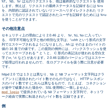
は元のリクエストを、他は最終的なリクエストを 使用
%T, %D, %r
します。例えば、リクエストの最終ステータスを記録するには
%>s
を、内部的に認証されていないリソースへリダイレクトされた リク
エストで元のリクエストで認証されたユーザを記録するためには
%<u
を使うことができます。
その他注意点
セキュリティ上の理由により 2.0.46 より、
,
,
に入ってい
%r
%i
%o
る、 印字不可能な文字と他の特別な文字は、
という形式の文字
\x
hh
列でエスケープされるようになりました。
hh
は そのままのバイトの
値の 16 進での値です。この規則の例外には、 バックスラッシュを使
ってエスケープされる
と
と、 C 形式の表記法が使われる空白文
"
\
字 (
,
など) があります。2.0.46 以前のバージョンではエスケー
\n
\t
プ処理は行われませんので、 生ログファイルを扱う際に注意が必要
です。
httpd 2.0 では 1.3 とは異なり、
と
フォーマット文字列はクラ
%b
%B
イアントに送信されたバイト数そのものではなく、 HTTP レスポン
スのバイト数です (これらは異なるもので、たとえば、 コネクション
が途中で破棄された場合や、SSL 使用時に一致しません) 。
で提供されている
フォーマット文字列で、ネットワ
mod_logio
%O
ーク経由で実際に転送されたバイト数を 記録できます。
例