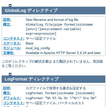
GlobalLog
ディレクティブ
説明:
Sets filename and format of log file
構文:
GlobalLog
file
|
pipe
format
|
nickname
[env=[!]
environment-variable
|
expr=
expression
]
コンテキスト:
サーバ設定ファイル
ステータス:
Base
モジュール:
mod_log_config
互換性:
Available in Apache HTTP Server 2.4.19 and later
このディレクティブの解説文書は まだ翻訳されていません。英語版
をご覧ください。
LogFormat
ディレクティブ
説明:
ログファイルで使用する書式を設定する
構文:
LogFormat
format
|
nickname
[
nickname
]
デフォルト:
LogFormat "%h %l %u %t \"%r\" %>s %b"
コンテキスト:
サーバ設定ファイル, バーチャルホスト