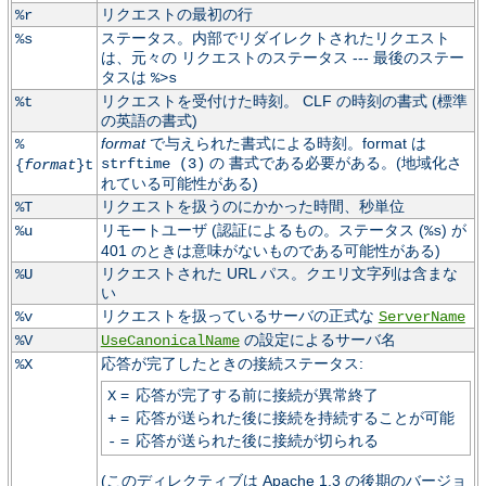
リクエストの最初の行
%r
ステータス。内部でリダイレクトされたリクエスト
%s
は、元々の リクエストのステータス --- 最後のステー
タスは
%>s
リクエストを受付けた時刻。 CLF の時刻の書式 (標準
%t
の英語の書式)
format
で与えられた書式による時刻。format は
%
の 書式である必要がある。(地域化さ
strftime (3)
{
format
}t
れている可能性がある)
リクエストを扱うのにかかった時間、秒単位
%T
リモートユーザ (認証によるもの。ステータス (
) が
%u
%s
401 のときは意味がないものである可能性がある)
リクエストされた URL パス。クエリ文字列は含まな
%U
い
リクエストを扱っているサーバの正式な
%v
ServerName
の設定によるサーバ名
%V
UseCanonicalName
応答が完了したときの接続ステータス:
%X
=
応答が完了する前に接続が異常終了
X
=
応答が送られた後に接続を持続することが可能
+
=
応答が送られた後に接続が切られる
-
(このディレクティブは Apache 1.3 の後期のバージョ