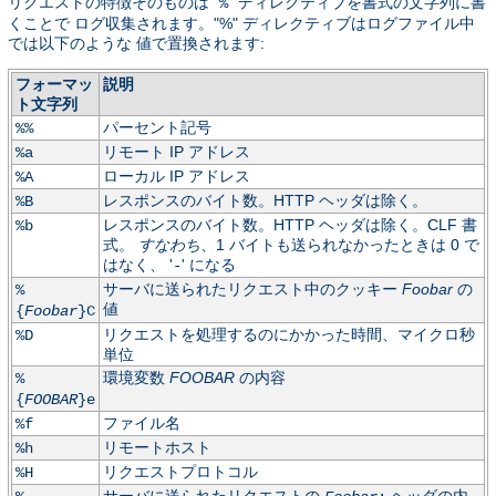
リクエストの特徴そのものは "
" ディレクティブを書式の文字列に書
%
くことで ログ収集されます。"%" ディレクティブはログファイル中
では以下のような 値で置換されます:
フォーマッ
説明
ト文字列
パーセント記号
%%
リモート IP アドレス
%a
ローカル IP アドレス
%A
レスポンスのバイト数。HTTP ヘッダは除く。
%B
レスポンスのバイト数。HTTP ヘッダは除く。CLF 書
%b
式。
すなわち
、1 バイトも送られなかったときは 0 で
はなく、 '
' になる
-
サーバに送られたリクエスト中のクッキー
Foobar
の
%
値
{
Foobar
}C
リクエストを処理するのにかかった時間、マイクロ秒
%D
単位
環境変数
FOOBAR
の内容
%
{
FOOBAR
}e
ファイル名
%f
リモートホスト
%h
リクエストプロトコル
%H