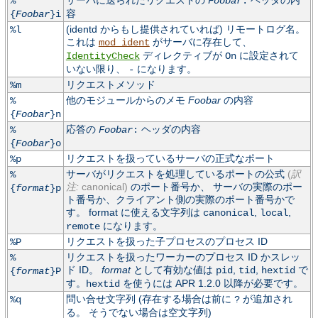
サーバに送られたリクエストの
ヘッダの内
%
Foobar
:
容
{
Foobar
}i
(identd からもし提供されていれば) リモートログ名。
%l
これは
がサーバに存在して、
mod_ident
ディレクティブが
に設定されて
IdentityCheck
On
いない限り、
になります。
-
リクエストメソッド
%m
他のモジュールからのメモ
Foobar
の内容
%
{
Foobar
}n
応答の
ヘッダの内容
%
Foobar
:
{
Foobar
}o
リクエストを扱っているサーバの正式なポート
%p
サーバがリクエストを処理しているポートの公式
(
訳
%
注:
canonical)
のポート番号か、 サーバの実際のポー
{
format
}p
ト番号か、クライアント側の実際のポート番号かで
す。 format に使える文字列は
,
,
canonical
local
になります。
remote
リクエストを扱った子プロセスのプロセス ID
%P
リクエストを扱ったワーカーのプロセス ID かスレッ
%
ド ID。
format
として有効な値は
,
,
で
pid
tid
hextid
{
format
}P
す。
を使うには APR 1.2.0 以降が必要です。
hextid
問い合せ文字列 (存在する場合は前に
が追加され
%q
?
る。 そうでない場合は空文字列)