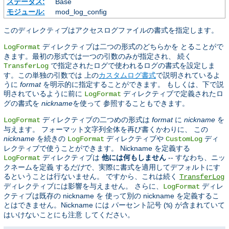
ステータス:
Base
モジュール:
mod_log_config
このディレクティブはアクセスログファイルの書式を指定します。
ディレクティブは二つの形式のどちらかを とることがで
LogFormat
きます。最初の形式では一つの引数のみが指定され、 続く
で指定されたログで使われるログの書式を設定しま
TransferLog
す。この単独の引数では 上の
カスタムログ書式
で説明されているよ
うに
format
を明示的に指定することができます。 もしくは、下で説
明されているように前に
ディレクティブで定義されたロ
LogFormat
グの書式を
nickname
を使って 参照することもできます。
ディレクティブの二つめの形式は
format
に
nickname
を
LogFormat
与えます。 フォーマット文字列全体を再び書くかわりに、 この
nickname
を続きの
ディレクティブや
ディ
LogFormat
CustomLog
レクティブで使うことができます。 Nickname を定義する
ディレクティブは
他には何もしません
-- すなわち、ニッ
LogFormat
クネームを定義 する
だけ
で、実際に書式を適用してデフォルトにす
るということは行ないません。 ですから、これは続く
TransferLog
ディレクティブには影響を与えません。 さらに、
ディレ
LogFormat
クティブは既存の nickname を 使って別の nickname を定義するこ
とはできません。Nickname には パーセント記号 (
) が含まれていて
%
はいけないことにも注意 してください。