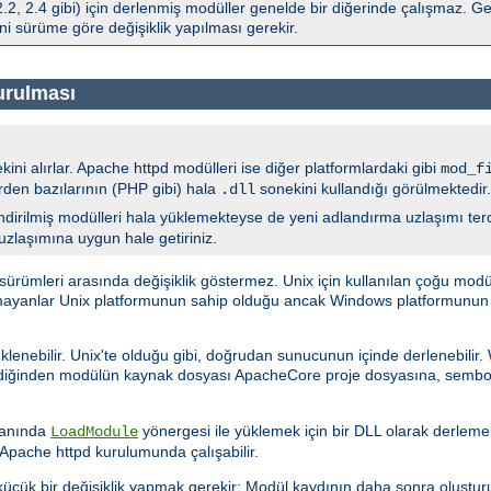
 2.4 gibi) için derlenmiş modüller genelde bir diğerinde çalışmaz. Gen
i sürüme göre değişiklik yapılması gerekir.
turulması
ini alırlar. Apache httpd modülleri ise diğer platformlardaki gibi
mod_f
erden bazılarının (PHP gibi) hala
sonekini kullandığı görülmektedir.
.dll
dirilmiş modülleri hala yüklemekteyse de yeni adlandırma uzlaşımı tercih
 uzlaşımına uygun hale getiriniz.
ümleri arasında değişiklik göstermez. Unix için kullanılan çoğu modü
şmayanlar Unix platformunun sahip olduğu ancak Windows platformunun sa
klenebilir. Unix'te olduğu gibi, doğrudan sunucunun içinde derlenebilir
ediğinden modülün kaynak dosyası ApacheCore proje dosyasına, sembol
a anında
yönergesi ile yüklemek için bir DLL olarak derlemekt
LoadModule
pache httpd kurulumunda çalışabilir.
üçük bir değişiklik yapmak gerekir: Modül kaydının daha sonra oluştur