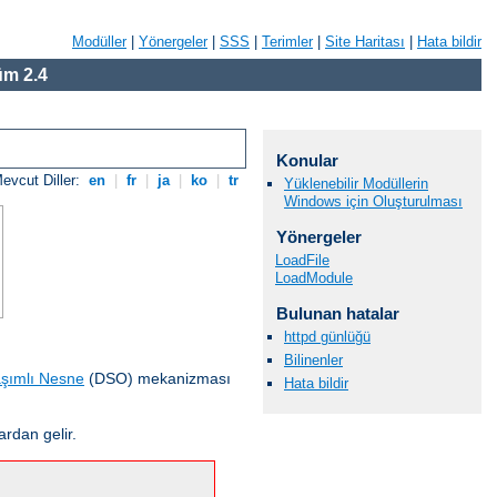
Modüller
|
Yönergeler
|
SSS
|
Terimler
|
Site Haritası
|
Hata bildir
m 2.4
Konular
evcut Diller:
en
|
fr
|
ja
|
ko
|
tr
Yüklenebilir Modüllerin
Windows için Oluşturulması
Yönergeler
LoadFile
LoadModule
Bulunan hatalar
httpd günlüğü
Bilinenler
şımlı Nesne
(DSO) mekanizması
Hata bildir
ardan gelir.