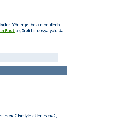
intiler. Yönerge, bazı modüllerin
'a göreli bir dosya yolu da
verRoot
len
ismiyle ekler.
,
modül
modül