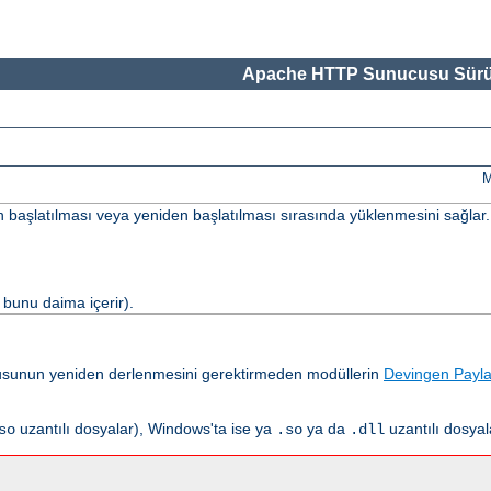
Apache HTTP Sunucusu Sürü
M
un başlatılması veya yeniden başlatılması sırasında yüklenmesini sağlar.
bunu daima içerir).
usunun yeniden derlenmesini gerektirmeden modüllerin
Devingen Payla
uzantılı dosyalar), Windows'ta ise ya
ya da
uzantılı dosyal
so
.so
.dll