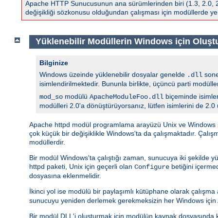
Apache HTTP Sunucusunun ana sürümlerinden biri (1.3, 2.0, 2.2,
değişikliği sözkonusu olduğundan çalışması için modüllerde yen
Yüklenebilir Modüllerin Windows için Oluş
Bilginize
Windows üzeinde yüklenebilir dosyalar genelde
sonek
.dll
isimlendirilmektedir. Bununla birlikte, üçüncü parti modüll
modülü
biçeminde isimlen
mod_so
ApacheModuleFoo.dll
modülleri 2.0'a dönüştürüyorsanız, lütfen isimlerini de 2.0
Apache httpd modül programlama arayüzü Unix ve Windows sür
çok küçük bir değişiklikle Windows'ta da çalışmaktadır. Çalı
modüllerdir.
Bir modül Windows'ta çalıştığı zaman, sunucuya iki şekilde yü
httpd paketi, Unix için geçerli olan
betiğini içerm
Configure
dosyasına eklenmelidir.
İkinci yol ise modülü bir paylaşımlı kütüphane olarak çalışm
sunucuyu yeniden derlemek gerekmeksizin her Windows için A
Bir modül DLL'i oluşturmak için modülün kaynak dosyasında k