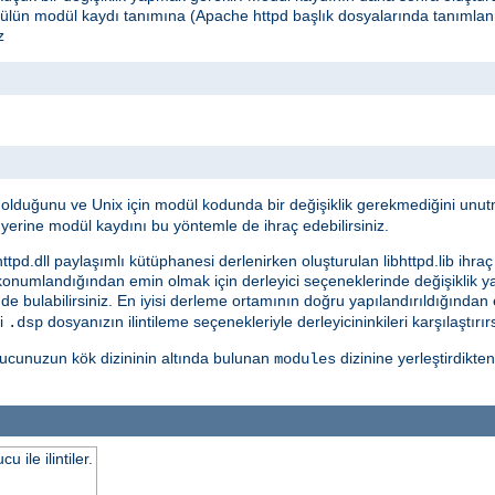
dülün modül kaydı tanımına (Apache httpd başlık dosyalarında tanımlan
z
i olduğunu ve Unix için modül kodunda bir değişiklik gerekmediğini unut
yerine modül kaydını bu yöntemle de ihraç edebilirsiniz.
tpd.dll paylaşımlı kütüphanesi derlenirken oluşturulan libhttpd.lib ihraç 
 konumlandığından emin olmak için derleyici seçeneklerinde değişiklik y
nde bulabilirsiniz. En iyisi derleme ortamının doğru yapılandırıldığında
di
dosyanızın ilintileme seçenekleriyle derleyicininkileri karşılaştırır
.dsp
ucunuzun kök dizininin altında bulunan
dizinine yerleştirdikt
modules
ile ilintiler.