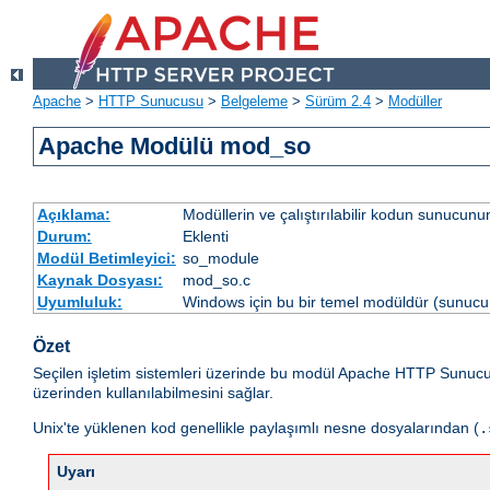
Apache
>
HTTP Sunucusu
>
Belgeleme
>
Sürüm 2.4
>
Modüller
Apache Modülü mod_so
Açıklama:
Modüllerin ve çalıştırılabilir kodun sunucun
Durum:
Eklenti
Modül Betimleyici:
so_module
Kaynak Dosyası:
mod_so.c
Uyumluluk:
Windows için bu bir temel modüldür (sunucu 
Özet
Seçilen işletim sistemleri üzerinde bu modül Apache HTTP Sunuc
üzerinden kullanılabilmesini sağlar.
Unix'te yüklenen kod genellikle paylaşımlı nesne dosyalarından (
.
Uyarı