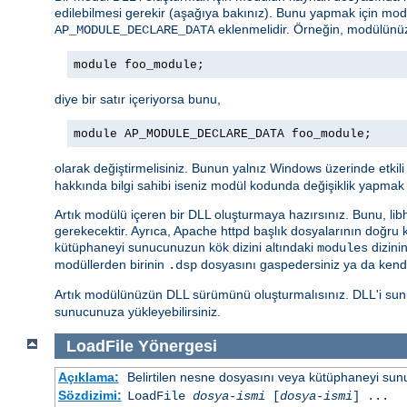
edilebilmesi gerekir (aşağıya bakınız). Bunu yapmak için mo
eklenmelidir. Örneğin, modülünü
AP_MODULE_DECLARE_DATA
module foo_module;
diye bir satır içeriyorsa bunu,
module AP_MODULE_DECLARE_DATA foo_module;
olarak değiştirmelisiniz. Bunun yalnız Windows üzerinde etkil
hakkında bilgi sahibi iseniz modül kodunda değişiklik yapmak 
Artık modülü içeren bir DLL oluşturmaya hazırsınız. Bunu, libht
gerekecektir. Ayrıca, Apache httpd başlık dosyalarının doğru
kütüphaneyi sunucunuzun kök dizini altındaki
dizini
modules
modüllerden birinin
dosyasını gaspedersiniz ya da ken
.dsp
Artık modülünüzün DLL sürümünü oluşturmalısınız. DLL'i sun
sunucunuza yükleyebilirsiniz.
LoadFile
Yönergesi
Açıklama:
Belirtilen nesne dosyasını veya kütüphaneyi sunucu 
Sözdizimi:
LoadFile
dosya-ismi
[
dosya-ismi
] ...