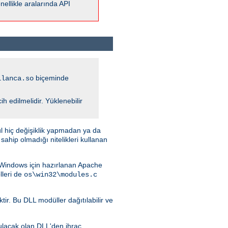
ellikle aralarında API
biçeminde
ilanca.so
 edilmelidir. Yüklenebilir
l hiç değişiklik yapmadan ya da
hip olmadığı nitelikleri kullanan
. Windows için hazırlanan Apache
leri de
os\win32\modules.c
ir. Bu DLL modüller dağıtılabilir ve
ulacak olan DLL'den ihraç