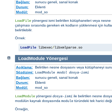
Bağlam:
sunucu geneli, sanal konak
Durum:
Eklenti
Modül:
mod_so
yönergesi ismi belirtilen kütüphaneleri veya nesne d
LoadFile
çalışması sırasında gereken ek kodların yüklenmesi için kullan
belirtilebilir.
Örnek:
LoadFile
 libexec
/
libxmlparse
.
so
LoadModule
Yönergesi
Açıklama:
Belirtilen nesne dosyasını veya kütüphaneyi sunucu 
Sözdizimi:
LoadModule
modül dosya-ismi
Bağlam:
sunucu geneli, sanal konak
Durum:
Eklenti
Modül:
mod_so
yönergesi
ile belirtilen nesne dosya
LoadModule
dosya-ismi
modülün kaynak dosyasında
türündeki tek harici değ
module
Örneğin,