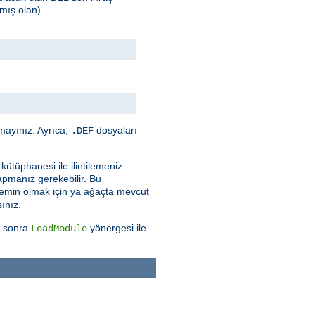
mış olan)
mayınız. Ayrıca,
dosyaları
.DEF
kütüphanesi ile ilintilemeniz
apmanız gerekebilir. Bu
n emin olmak için ya ağaçta mevcut
sınız.
en sonra
yönergesi ile
LoadModule