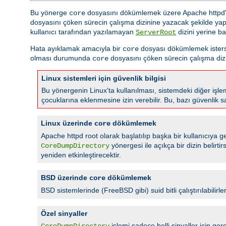
Bu yönerge
dosyasını dökümlemek üzere Apache httpd'ni
core
dosyasını çöken sürecin çalışma dizinine yazacak şekilde yap
kullanıcı tarafından yazılamayan
dizini yerine ba
ServerRoot
Hata ayıklamak amacıyla bir
dosyası dökümlemek isterseni
core
olması durumunda
dosyasını çöken sürecin çalışma dizi
core
Linux sistemleri için güvenlik bilgisi
Bu yönergenin Linux'ta kullanılması, sistemdeki diğer işlem
çocuklarına eklenmesine izin verebilir. Bu, bazı güvenlik s
Linux üzerinde
dökümlemek
core
Apache httpd root olarak başlatılıp başka bir kullanıcıya geç
yönergesi ile açıkça bir dizin belirt
CoreDumpDirectory
yeniden etkinleştirecektir.
BSD üzerinde
dökümlemek
core
BSD sistemlerinde (FreeBSD gibi) suid bitli çalıştırılabilirle
Özel sinyaller
işlemi sadece belli sinyaller için
CoreDumpDirectory