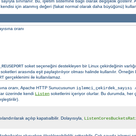
yıyla sınırlanır. Bu, işletim sistemine bağlı olarak değişiklik gösterir. 
n kendisi için atanmış değeri (fakat normal olarak daha büyüğünü) kulla
ayısına oranı
soket seçeneğini destekleyen bir Linux çekirdeğinin varlığ
_REUSEPORT
soketleri arasında eşit paylaştırılıyor olması halinde kullanılır. Örneği
gerçeklenimi ile kullanılamaz.
RT
ısına
oran
ı, Apache HTTP Sunucusunun
işlemci_çekirdek_sayısı 
rtlar üzerinde kendi
soketlerini içeriyor olurlar. Bu durumda, her ç
Listen
eştirilir).
ılandırılarak açılıp kapatıalbilir. Dolayısıyla,
ListenCoresBucketsRat
arboğazlar oluşurken ölçeklenebilirliği arttırabilir. Çok sayıda işlemci çe