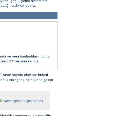
Ayrıca, çoğu işletim sisteminin
nacağına dikkat ediniz.
ında ve yeni bağlantıların bunu
n Linux 3.9 ve sonrasında
sayıda dinleme buketi
/ oran
ocuk süreç tek bir buketle çalışır
yönergesi oluşturulacak
io
kirdekli sistemlerde bu özelliğin