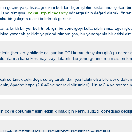
n geçmeye çalışacağı dizini belirler. Eğer işletim sisteminiz, çöken b
ılandırılmışsa,
yönergesinin değeri olarak, öntanı
CoreDumpDirectory
şka bir çalışma dizini belirtmek gerekir.
z farklı bir yer belirtmek için bu yönergeyi kullanabilirsiniz. Eğer işle
nine yazacak şekilde yapılandırılmamışsa, bu yönergenin bir etkisi olm
lerin (benzer yetkilerle çalıştırılan CGI komut dosyaları gibi)
si
ptrace
aldırılarına karşı korumayı zayıflatabilir. Bu yönergenin üretim sistemle
ilirse Linux çekirdeği, süreç tarafından yazılabilir olsa bile
döküm
core
irseniz, Apache httpd (2.0.46 ve sonraki sürümleri), Linux 2.4 ve sonras
rin
dökümlemesini etkin kılmak için
değişk
core
kern.sugid_coredump
 gerçekleşir: SIGFPE, SIGILL, SIGABORT, SIGSEGV ve SIGBUS.