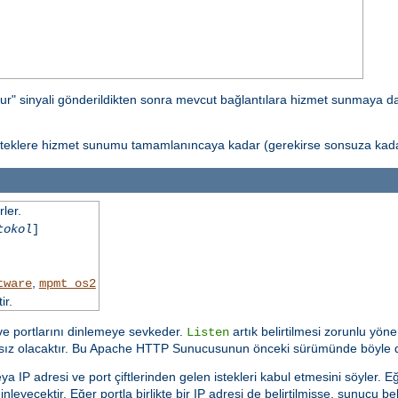
ur" sinyali gönderildikten sonra mevcut bağlantılara hizmet sunmaya 
isteklere hizmet sunumu tamamlanıncaya kadar (gerekirse sonsuza kadar
ler.
tokol
]
,
tware
mpmt_os2
ir.
 ve portlarını dinlemeye sevkeder.
artık belirtilmesi zorunlu yöne
Listen
ısız olacaktır. Bu Apache HTTP Sunucusunun önceki sürümünde böyle d
a IP adresi ve port çiftlerinden gelen istekleri kabul etmesini söyler.
nleyecektir. Eğer portla birlikte bir IP adresi de belirtilmişse, sunucu bel