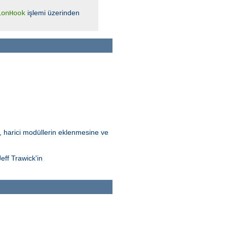
işlemi üzerinden
ionHook
Bu, harici modüllerin eklenmesine ve
eff Trawick'in