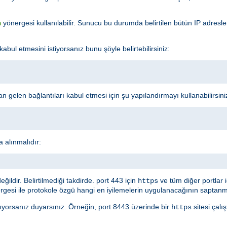
yönergesi kullanılabilir. Sunucu bu durumda belirtilen bütün IP adresl
n
l etmesini istiyorsanız bunu şöyle belirtebilirsiniz:
 gelen bağlantıları kabul etmesi için şu yapılandırmayı kullanabilirsini
a alınmalıdır:
ldir. Belirtilmediği takdirde. port 443 için
ve tüm diğer portlar 
https
gesi ile protokole özgü hangi en iyilemelerin uygulanacağının saptanma
ırıyorsanız duyarsınız. Örneğin, port 8443 üzerinde bir
sitesi çalı
https