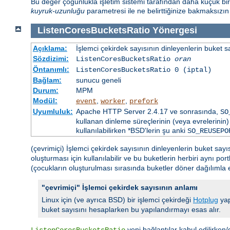
Bu değer çoğunlukla işletim sistemi tarafından daha küçük bir sa
kuyruk-uzunluğu
parametresi ile ne belirttiğinize bakmaksızı
ListenCoresBucketsRatio
Yönergesi
Açıklama:
İşlemci çekirdek sayısının dinleyenlerin buket s
Sözdizimi:
ListenCoresBucketsRatio
oran
Öntanımlı:
ListenCoresBucketsRatio 0 (iptal)
Bağlam:
sunucu geneli
Durum:
MPM
Modül:
,
,
event
worker
prefork
Uyumluluk:
Apache HTTP Server 2.4.17 ve sonrasında,
SO
kullanan dinleme süreçlerinin (veya evrelerinin) 
kullanılabilirken *BSD'lerin şu anki
SO_REUSEPO
(çevrimiçi) İşlemci çekirdek sayısının dinleyenlerin buket say
oluşturması için kullanılabilir ve bu buketlerin herbiri aynı po
(çocukların oluşturulması sırasında buketler döner dağılımla eşl
"çevrimiçi" İşlemci çekirdek sayısının anlamı
Linux için (ve ayrıca BSD) bir işlemci çekirdeği
Hotplug
yap
buket sayısını hesaplarken bu yapılandırmayı esas alır.
yeni bağlantılar kabul edilirken/d
ListenCoresBucketsRatio