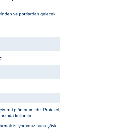
erinden ve portlardan gelecek
z:
için
öntanımlıdır. Protokol,
http
sında kullanılır.
ştırmak istiyorsanız bunu şöyle