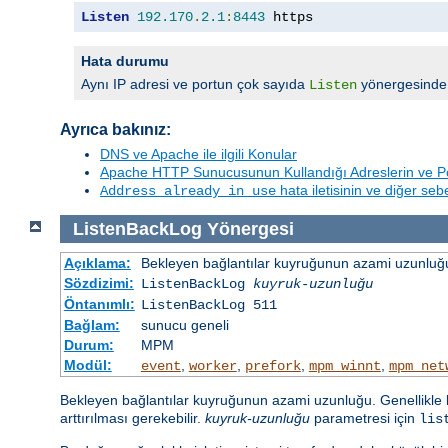
Listen
192.170
.
2.1
:
8443
 https
Hata durumu
Aynı IP adresi ve portun çok sayıda
yönergesinde b
Listen
Ayrıca bakınız:
DNS ve Apache ile ilgili Konular
Apache HTTP Sunucusunun Kullandığı Adreslerin ve Po
hata iletisinin ve diğer se
Address already in use
ListenBackLog
Yönergesi
Açıklama:
Bekleyen bağlantılar kuyruğunun azami uzunluğu
Sözdizimi:
ListenBackLog
kuyruk-uzunluğu
Öntanımlı:
ListenBackLog 511
Bağlam:
sunucu geneli
Durum:
MPM
Modül:
,
,
,
,
event
worker
prefork
mpm_winnt
mpm_net
Bekleyen bağlantılar kuyruğunun azami uzunluğu. Genellikle b
arttırılması gerekebilir.
kuyruk-uzunluğu
parametresi için
lis