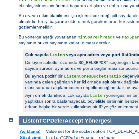
etkinleştirilmesinin önemli başarım artışları ve daha kısa yanı
Bu
oran
ın etkin olabilmesi için işlemci çekirdeği çift sayıda ol
olmalıdır. En iyi başarımı elde etmek gereken
oran
her sistem 
gözlemlenmelidir.
Bu yönerge aşağı yuvarlanan
ve
MinSpareThreads
MaxSpa
sayısının buket sayısının katları olması gerekir.
Çok sayıda
veya aynı adres veya port üstün
Listen
Dinleyen soketler üzerinde
seçeneğini tan
SO_REUSEPORT
sayıda sürecin aynı adres ve porta bağlanması sonucunu 
Bu ayrıca pozitif bir
değeriyl
ListenCoresBucketsRatio
yanında gelen çağrıların her iki örneğe eşit olarak dağıtı
olası sorunun algılanmasının engelleneceğine dair bir uyar
Aynı örnek dahilinde, çok sayıda
yönergesinin tam
Listen
yaptıktan sonra başlamayacak, böylelikle birbirinin benzer
adının başka bir yerde kullanılmış bir IP'ye çözümlenmesi
ListenTCPDeferAccept
Yönergesi
Açıklama:
Value set for the socket option TCP_DEFER_ACC
Sözdizimi:
ListenTCPDeferAccept
integer