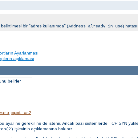
elirtilmesi bir "adres kullanımda" (
) hatası
Address already in use
rtların Ayarlanması
beplerin açıklaması
nu belirler
,
ware
mpmt_os2
u ayar ne gerekir ne de istenir. Ancak bazı sistemlerde TCP SYN yükle
işlevinin açıklamasına bakınız.
ten(2)