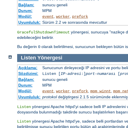
Bağlam:
sunucu geneli
Durum:
MPM
Modül:
,
,
event
worker
prefork
Uyumluluk:
Sürüm 2.2 ve sonrasında mevcuttur
yönergesi, sunucuya "nazikçe d
GracefulShutdownTimeout
edebileceğini belirtir.
Bu değerin
olarak belirtilmesi, sunucunun bekleyen bütün 
0
Listen
Yönergesi
Açıklama:
Sunucunun dinleyeceği IP adresini ve portu belir
Sözdizimi:
Listen [
IP-adresi
:]
port-numarası
[
pro
Bağlam:
sunucu geneli
Durum:
MPM
Modül:
,
,
,
,
event
worker
prefork
mpm_winnt
mpm_ne
Uyumluluk:
protokol
değiştirgesi 2.1.5 sürümünde eklenmişt
yönergesi Apache httpd'yi sadece belli IP adreslerini
Listen
dosyasında bulunmadığı takdirde sunucu başlatılırken başar
yönergesi Apache httpd'ye, sadece belli portlardan vey
Listen
belirtilmişse sunucu belirtilen portu bütün ağ arabirimlerinde di