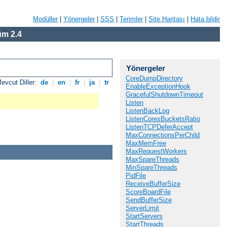
Modüller
|
Yönergeler
|
SSS
|
Terimler
|
Site Haritası
|
Hata bildir
m 2.4
Yönergeler
CoreDumpDirectory
evcut Diller:
de
|
en
|
fr
|
ja
|
tr
EnableExceptionHook
GracefulShutdownTimeout
Listen
ListenBackLog
ListenCoresBucketsRatio
ListenTCPDeferAccept
MaxConnectionsPerChild
MaxMemFree
MaxRequestWorkers
MaxSpareThreads
MinSpareThreads
PidFile
ReceiveBufferSize
ScoreBoardFile
SendBufferSize
ServerLimit
StartServers
StartThreads