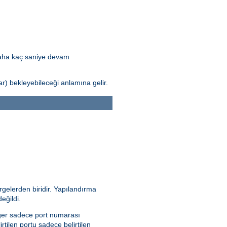
daha kaç saniye devam
) bekleyebileceği anlamına gelir.
rgelerden biridir. Yapılandırma
eğildi.
 Eğer sadece port numarası
irtilen portu sadece belirtilen