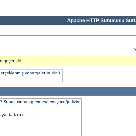
Apache HTTP Sunucusu Sürü
M
m geçerlidir.
gerçeklenmiş yönergeler bütünü.
 Sunucusunun geçmeye çalışacağı dizin.
aya bakınız