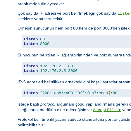
arabirimden dinleyecektir.
Çok sayıda IP adresi ve port belirtmek için çok sayıda
Liste
isteklere yanıt verecektir.
Örneğin sunucunun hem port 80 hem de port 8000'den istek kabu
Listen
80
Listen
8000
Sunucunun belirtilen iki ağ arabiriminden ve port numarasından
Listen
192.170
.
2.1
:
80
Listen
192.170
.
2.5
:
8000
IPv6 adresleri belirtilirken örnekteki gibi köşeli ayraçlar arasın
Listen
[
2001:db8::a00:20ff:fea7:ccea
]:
80
İsteğe bağlı
protocol
argümanı çoğu yapılandırmada gerekli deği
isteği hangi modülün elde edeceğinin ve
yöner
AcceptFilter
Protokol belirtme ihtiyacını sadece standartdışı portlar çalışt
belirtebilirsiniz: