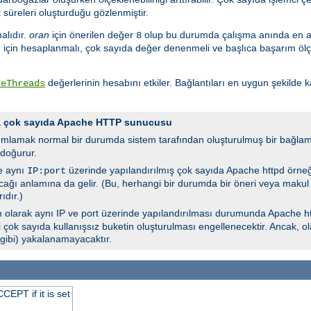
t süreleri oluşturduğu gözlenmiştir.
malıdır.
oran
için önerilen değer
olup bu durumda çalışma anında en 
8
için hesaplanmalı, çok sayıda değer denenmeli ve başlıca başarım ölçütle
değerlerinin hesabını etkiler. Bağlantıları en uygun şekilde 
reThreads
da çok sayıda Apache HTTP sunucusu
ımlamak normal bir durumda sistem tarafından oluşturulmuş bir bağlam
doğurur.
e aynı
üzerinde yapılandırılmış çok sayıda Apache httpd örne
IP:port
lacağı anlamına da gelir. (Bu, herhangi bir durumda bir öneri veya makul
ıdır.)
 olarak aynı IP ve port üzerinde yapılandırılması durumunda Apache ht
i çok sayıda kullanışsız buketin oluşturulması engellenecektir. Ancak, o
 gibi) yakalanamayacaktır.
EPT if it is set