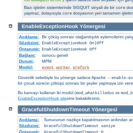
Bazı işletim sistemlerinde SIGQUIT sinyali de bir
dos
core
yapmaz, dolayısıyla
dosyasının yeri tamamen işletim s
core
EnableExceptionHook
Yönergesi
Açıklama:
Bir çöküş sonrası olağandışılık eylemcilerini çalış
Sözdizimi:
EnableExceptionHook On|Off
Öntanımlı:
EnableExceptionHook Off
Bağlam:
sunucu geneli
Durum:
MPM
Modül:
,
,
event
worker
prefork
Güvenlik sebebiyle bu yönerge sadece Apache
--enable-ex
bir çocuk sürecin çöküşü sonrası bir şeyler yapmaya izin veren
Bu kancayı kullanan iki modül (
ve
mod_whatkilledus
mod_b
EnableExceptionHook site
sine bakabilirsiniz.
GracefulShutdownTimeout
Yönergesi
Açıklama:
Sunucunun nazikçe kapatılmasının ardından ana
Sözdizimi:
GracefulShutdownTimeout
saniye
Öntanımlı:
GracefulShutdownTimeout 0