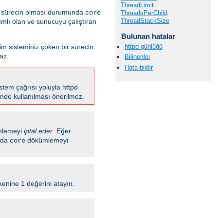
ThreadLimit
ir sürecin olması durumunda
core
ThreadsPerChild
ThreadStackSize
mlı olan ve sunucuyu çalıştıran
Bulunan hatalar
tim sisteminiz çöken bir sürecin
httpd günlüğü
az.
Bilinenler
Hata bildir
stem çağrısı yoluyla httpd
rinde kullanılması önerilmez.
lemeyi
iptal eder
. Eğer
ında
dökümlemeyi
core
enine 1 değerini atayın.