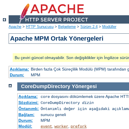
Apache
>
HTTP Sunucusu
>
Belgeleme
>
Sürüm 2.4
>
Modüller
Apache MPM Ortak Yönergeleri
Bu çeviri güncel olmayabilir. Son değişiklikler için İngilizce sürü
Açıklama:
Birden fazla Çok Süreçlilik Modülü (MPM) tarafından 
Durum:
MPM
CoreDumpDirectory
Yönergesi
Açıklama:
dosyasını dökümlemek üzere Apache HTTP
core
Sözdizimi:
CoreDumpDirectory
dizin
Öntanımlı:
Öntanımlı değer için aşağıdaki açıklam
Bağlam:
sunucu geneli
Durum:
MPM
Modül:
,
,
event
worker
prefork