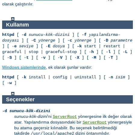
olarak çalıştırılır.
Kullanım
httpd
[ -
d
sunucu-kök-dizini
] [ -
f
yapılandırma-
dosyası
] [ -
C
yönerge
] [ -
c
yönerge
] [ -
D
parametre
] [ -
e
seviye
] [ -
E
dosya
] [
-k
start | restart |
graceful | stop | graceful-stop ] [ -
h
] [ -
l
] [ -
L
]
[ -
S
] [ -
t
] [ -
v
] [ -
V
] [ -
X
] [ -
M
] [ -
T
]
Windows sistemlerinde
, ek olarak şunlar vardır:
httpd
[ -
k
install | config | uninstall ] [ -
n
isim
]
[ -
w
]
Seçenekler
-d
sunucu-kök-dizini
sunucu-kök-dizini
'ni
yönergesine ilk değer olarak
ServerRoot
atar. Yapılandırma dosyasındaki bir
yönergesiyle
ServerRoot
bu atama geçersiz kılınabilir. Bu seçenek belirtilmediği
takdirde
dizini öntanımlıdır.
/usr/local/apache2