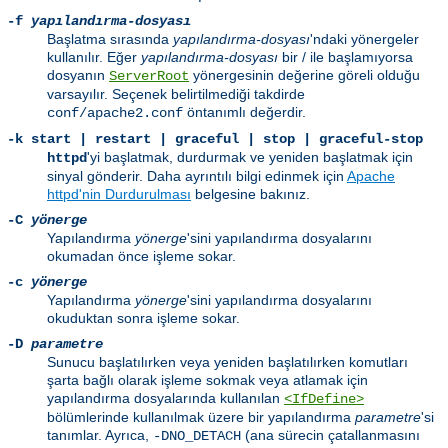
-f
yapılandırma-dosyası
Başlatma sırasında
yapılandırma-dosyası
'ndaki yönergeler
kullanılır. Eğer
yapılandırma-dosyası
bir / ile başlamıyorsa
dosyanın
yönergesinin değerine göreli olduğu
ServerRoot
varsayılır. Seçenek belirtilmediği takdirde
öntanımlı değerdir.
conf/apache2.conf
-k
start | restart | graceful | stop | graceful-stop
'yi başlatmak, durdurmak ve yeniden başlatmak için
httpd
sinyal gönderir. Daha ayrıntılı bilgi edinmek için
Apache
httpd'nin Durdurulması
belgesine bakınız.
-C
yönerge
Yapılandırma
yönerge
'sini yapılandırma dosyalarını
okumadan önce işleme sokar.
-c
yönerge
Yapılandırma
yönerge
'sini yapılandırma dosyalarını
okuduktan sonra işleme sokar.
-D
parametre
Sunucu başlatılırken veya yeniden başlatılırken komutları
şarta bağlı olarak işleme sokmak veya atlamak için
yapılandırma dosyalarında kullanılan
<IfDefine>
bölümlerinde kullanılmak üzere bir yapılandırma
parametre
'si
tanımlar. Ayrıca,
(ana sürecin çatallanmasını
-DNO_DETACH