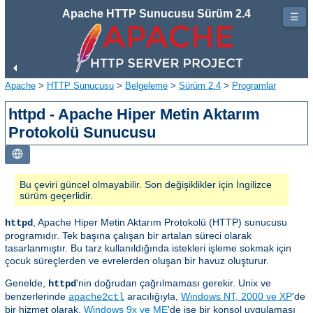
Apache HTTP Sunucusu Sürüm 2.4
☰
Apache
>
HTTP Sunucusu
>
Belgeleme
>
Sürüm 2.4
>
Programlar
httpd - Apache Hiper Metin Aktarım
Protokolü Sunucusu
Bu çeviri güncel olmayabilir. Son değişiklikler için İngilizce
sürüm geçerlidir.
, Apache Hiper Metin Aktarım Protokolü (HTTP) sunucusu
httpd
programıdır. Tek başına çalışan bir artalan süreci olarak
tasarlanmıştır. Bu tarz kullanıldığında istekleri işleme sokmak için
çocuk süreçlerden ve evrelerden oluşan bir havuz oluşturur.
Genelde,
'nin doğrudan çağrılmaması gerekir. Unix ve
httpd
benzerlerinde
aracılığıyla,
Windows NT, 2000 ve XP
'de
apache2ctl
bir hizmet olarak,
Windows 9x ve ME
'de ise bir konsol uygulaması