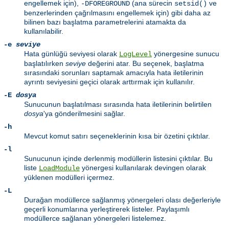
engellemek için),
(ana sürecin
ve
-DFOREGROUND
setsid()
benzerlerinden çağrılmasını engellemek için) gibi daha az
bilinen bazı başlatma parametrelerini atamakta da
kullanılabilir.
-e
seviye
Hata günlüğü seviyesi olarak
yönergesine sunucu
LogLevel
başlatılırken
seviye
değerini atar. Bu seçenek, başlatma
sırasındaki sorunları saptamak amacıyla hata iletilerinin
ayrıntı seviyesini geçici olarak arttırmak için kullanılır.
-E
dosya
Sunucunun başlatılması sırasında hata iletilerinin belirtilen
dosya
'ya gönderilmesini sağlar.
-h
Mevcut komut satırı seçeneklerinin kısa bir özetini çıktılar.
-l
Sunucunun içinde derlenmiş modüllerin listesini çıktılar. Bu
liste
yönergesi kullanılarak devingen olarak
LoadModule
yüklenen modülleri içermez.
-L
Durağan modüllerce sağlanmış yönergeleri olası değerleriyle
geçerli konumlarına yerleştirerek listeler. Paylaşımlı
modüllerce sağlanan yönergeleri listelemez.