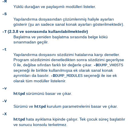
-M
Yüklü durağan ve paylaşımlı modülleri listeler.
-S
Yapılandırma dosyasından çözümlenmiş haliyle ayarları
gösterir (şu an sadece sanal konak ayarları gösterilmektedir).
(2.3.8 ve sonrasında kullanılabilmektedir)
-T
Başlatma ve yeniden başlatma sırasında belge kökü
sınanmadan geçilir.
-t
Yapılandırma dosyasını sözdizimi hatalarına karşı denetler.
Program sözdizimini denetledikten sonra sözdizimi geçerliyse
0 ile, değilse sıfırdan farklı bir değerle çıkar.
-D
DUMP_VHOSTS
seçeneği ile birlikte kullanılmışsa ek olarak sanal konak
ayrıntıları da basılır.
seçeneği ile ise ek
-D
DUMP_MODULES
olarak tüm modüller listelenir.
-v
sürümünü basar ve çıkar.
httpd
-V
Sürümü ve
kurulum parametrelerini basar ve çıkar.
httpd
-X
hata ayıklama kipinde çalışır. Tek çocuk süreç başlatılır
httpd
ve sunucu konsolu terketmez.